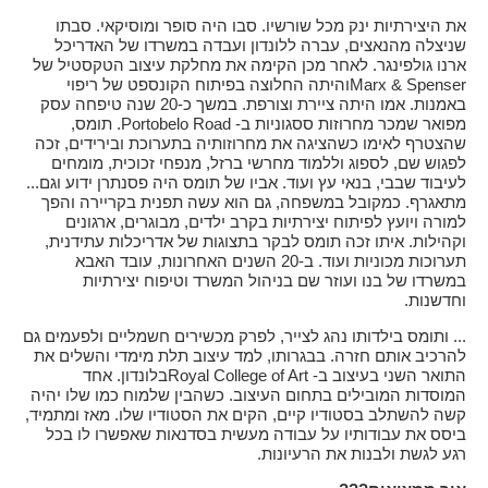
את היצירתיות ינק מכל שורשיו. סבו היה סופר ומוסיקאי. סבתו
שניצלה מהנאצים, עברה ללונדון ועבדה במשרדו של האדריכל
ארנו גולפינגר. לאחר מכן הקימה את מחלקת עיצוב הטקסטיל של
Marx & Spenser
והיתה החלוצה בפיתוח הקונספט של ריפוי
באמנות. אמו היתה ציירת וצורפת. במשך כ-20 שנה טיפחה עסק
מפואר שמכר מחרוזות ססגוניות ב-
Portobelo Road
. תומס,
שהצטרף לאימו כשהציגה את מחרוזותיה בתערוכת ובירידים, זכה
לפגוש שם, לספוג וללמוד מחרשי ברזל, מנפחי זכוכית, מומחים
לעיבוד שבבי, בנאי עץ ועוד. אביו של תומס היה פסנתרן ידוע וגם...
מתאגרף. כמקובל במשפחה, גם הוא עשה תפנית בקריירה והפך
למורה ויועץ לפיתוח יצירתיות בקרב ילדים, מבוגרים, ארגונים
וקהילות. איתו זכה תומס לבקר בתצוגות של אדריכלות עתידנית,
תערוכות מכוניות ועוד. ב-20 השנים האחרונות, עובד האבא
במשרדו של בנו ועוזר שם בניהול המשרד וטיפוח יצירתיות
וחדשנות.
... ותומס בילדותו נהג לצייר, לפרק מכשירים חשמליים ולפעמים גם
להרכיב אותם חזרה. בבגרותו, למד עיצוב תלת מימדי והשלים את
התואר השני בעיצוב ב-
Royal College of Art
בלונדון. אחד
המוסדות המובילים בתחום העיצוב. כשהבין שלמוח כמו שלו יהיה
קשה להשתלב בסטודיו קיים, הקים את הסטודיו שלו. מאז ומתמיד,
ביסס את עבודותיו על עבודה מעשית בסדנאות שאפשרו לו בכל
רגע לגשת ולבנות את הרעיונות.