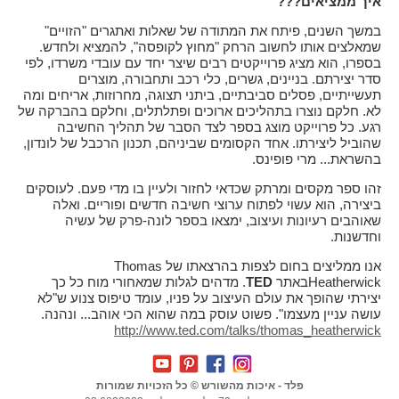
איך ממציאים???
במשך השנים, פיתח את המתודה של שאלות ואתגרים "הזויים"
שמאלצים אותו לחשוב הרחק "מחוץ לקופסה", להמציא ולחדש.
בספרו, הוא מציג פרוייקטים רבים שיצר יחד עם עובדי משרדו, לפי
סדר יצירתם. בניינים, גשרים, כלי רכב ותחבורה, מוצרים
תעשייתיים, פסלים סביבתיים, ביתני תצוגה, מחרוזות, אריחים ומה
לא. חלקם נוצרו בתהליכים ארוכים ופתלתלים, וחלקם בהברקה של
רגע. כל פרוייקט מוצג בספר לצד הסבר של תהליך החשיבה
שהוביל ליצירתו. אחד הקסומים שביניהם, תכנון הרכבל של לונדון,
בהשראת... מרי פופינס.
זהו ספר מקסים ומרתק שכדאי לחזור ולעיין בו מדי פעם. לעוסקים
ביצירה, הוא עשוי לפתוח ערוצי חשיבה חדשים ופוריים. ואלה
שאוהבים רעיונות ועיצוב, ימצאו בספר לונה-פרק של עשיה
וחדשנות.
אנו ממליצים בחום לצפות בהרצאתו של
Thomas
Heatherwick
באתר
TED
. מדהים לגלות שמאחורי מוח כל כך
יצירתי שהופך את עולם העיצוב על פניו, עומד טיפוס צנוע ש"לא
עושה עניין מעצמו". פשוט עוסק במה שהוא הכי אוהב... ונהנה.
http://www.ted.com/talks/thomas_heatherwick
פלד - איכות מהשורש © כל הזכויות שמורות