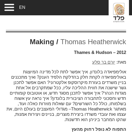
EN
Making /
Thomas Heatherwick
Thames & Hudson – 2012
מאת:
יורם בר סלע
אולימפיאדה בלונדון. איך אפשר לתת לכל מדינה המיוצגת
באולימפיאדה לקחת חלק בהדלקת הלפיד הענק? ואיך מתכננים
בניין משרדים בעזרת מיקרוסקופ אלקטרוני? האם אפשר לתכנן
גשר שישנה את חווית ההליכה עליו, ככל שמתקרבים אל אחת
מגדות הנהר? איך אפשר לתכנן מסגד חדש, או אוטובוס קומותיים
חדש וחסכוני לתחבורה הציבורית בלונדון? איך נראה עץ אשוח
בשלמותו, כולל כל השורשים? עם שאלות מוזרות כאלה ועוד,
מאתגר
Thomas Heatherwick
– מגדולי המעצבים בעולם היום, את
עצמו ואת עובדי משרדו ביצירת מוצרים, בניינים ויצירות אמנות,
שהקו המחבר ביניהן הוא חדשנות.
התפוח לא נופל רחוק מהעץ