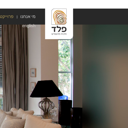
מי אנחנו
פרוייקט
english