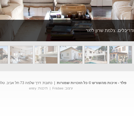
דריכלים. צלמת שרון לנגר
פלד - איכות מהשורש © כל הזכויות שמורות
|
כתובת: דרך שלמה 73 תל אביב. טלפון: 03.6822922
עיצוב:
Frisbee
| תיכנות:
entry