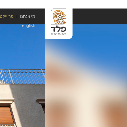
מי אנחנו
פרוייקט
english