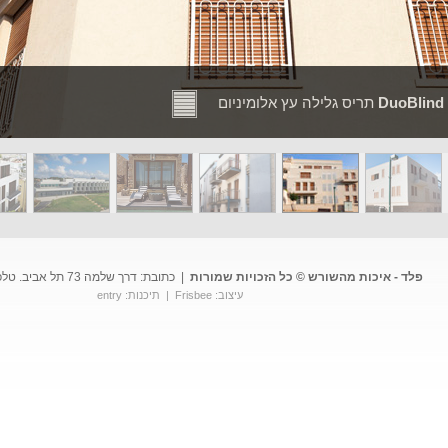
DuoBlind
תריס גלילה עץ אלומיניום
פלד - איכות מהשורש © כל הזכויות שמורות
|
כתובת: דרך שלמה 73 תל אביב. טלפון: 03.6822922
עיצוב:
Frisbee
| תיכנות:
entry